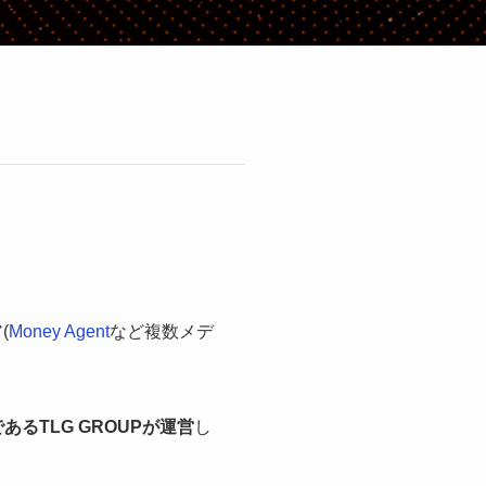
(
Money Agent
など複数メデ
あるTLG GROUPが運営
し