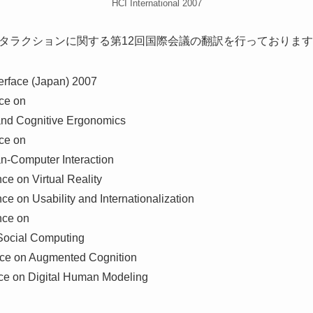
HCI International 2007
タラクションに関する第12回国際会議の翻訳を行っておりま
rface (Japan) 2007
nce on
and Cognitive Ergonomics
nce on
n-Computer Interaction
ce on Virtual Reality
ce on Usability and Internationalization
nce on
Social Computing
ence on Augmented Cognition
nce on Digital Human Modeling