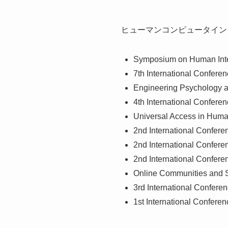
ヒューマンコンピュータイン
Symposium on Human Inte
7th International Confere
Engineering Psychology 
4th International Confere
Universal Access in Huma
2nd International Conferen
2nd International Conferen
2nd International Confere
Online Communities and 
3rd International Confer
1st International Confere