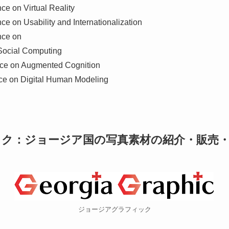
ce on Virtual Reality
ce on Usability and Internationalization
nce on
Social Computing
ence on Augmented Cognition
nce on Digital Human Modeling
ク：ジョージア国の写真素材の紹介・販売
ジョージアグラフィック