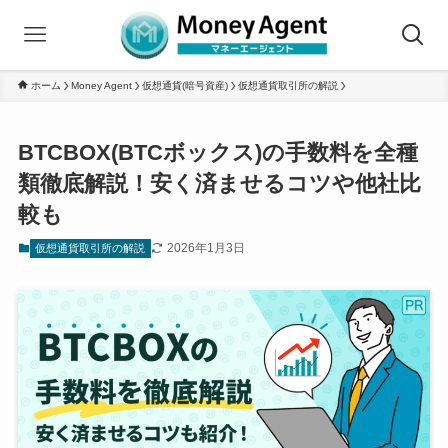
ホーム
Money Agent
仮想通貨(暗号資産)
仮想通貨取引所の解説
BTCBOX(BTCボックス)の手数料を全種
類徹底解説！安く済ませるコツや他社比
較も
2026年1月3日
仮想通貨取引所の解説