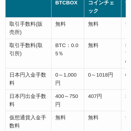
BTCBOX
コインチェ
ザ
ック
取引手数料(販
無料
無料
無
売所)
取引手数料(取
BTC：0.0
無料
M
引所)
5％
T
0
日本円入金手数
0～1,000
0～1018円
0
料
円
日本円出金手数
400～750
407円
3
料
円
仮想通貨入金手
無料
無料
無
数料