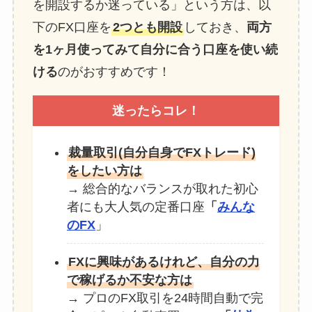
を開設するか迷っている」という方は、以
下のFX口座を
2つとも開設
しておき、
両方
を1ヶ月使ってみて自分に合う口座を使い続
ける
のがおすすめです！
迷ったらコレ！
裁量取引(自分自身でFXトレード)
をしたい方は
→ 総合的なバランスが取れた初心
者にも大人気の定番口座
「
みんな
のFX
」
FXに興味があるけれど、自分の力
で稼げるか不安な方は
→ プロのFX取引を24時間自動で完