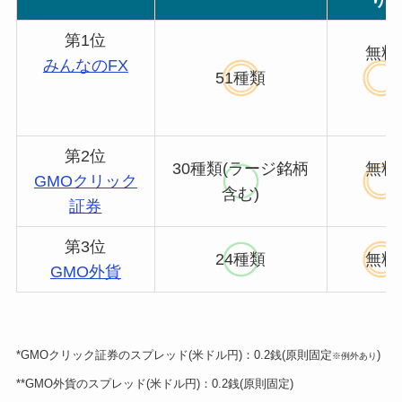
り)
第1位
無料
みんなのFX
51種類
第2位
30種類(ラージ銘柄
無料
GMOクリック
含む)
証券
第3位
24種類
無料
GMO外貨
*GMOクリック証券のスプレッド(米ドル円)：0.2銭(原則固定
)
※例外あり
**GMO外貨のスプレッド(米ドル円)：0.2銭(原則固定)