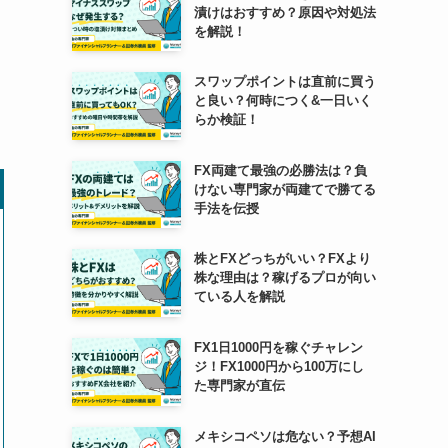
漬けはおすすめ？原因や対処法
を解説！
スワップポイントは直前に買う
と良い？何時につく&一日いく
らか検証！
FX両建て最強の必勝法は？負
けない専門家が両建てで勝てる
手法を伝授
株とFXどっちがいい？FXより
株な理由は？稼げるプロが向い
ている人を解説
FX1日1000円を稼ぐチャレン
ジ！FX1000円から100万にし
た専門家が直伝
メキシコペソは危ない？予想AI