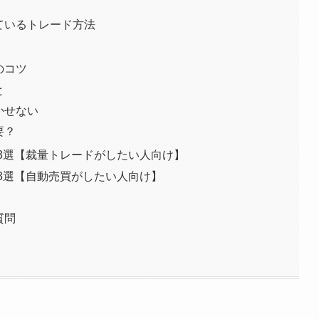
ているトレード方法
のコツ
と
かせない
要？
社3選【裁量トレードがしたい人向け】
社3選【自動売買がしたい人向け】
質問