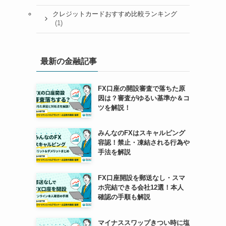
クレジットカードおすすめ比較ランキング
(1)
最新の金融記事
FX口座の開設審査で落ちた原
因は？審査がゆるい基準か＆コ
ツを解説！
みんなのFXはスキャルピング
容認！禁止・凍結される行為や
手法を解説
FX口座開設を郵送なし・スマ
ホ完結できる会社12選！本人
確認の手順も解説
マイナススワップきつい時に塩