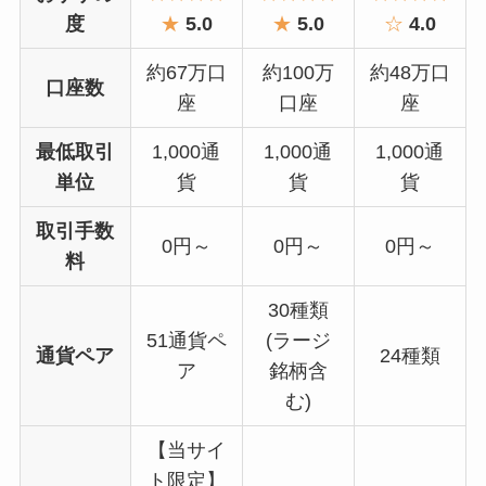
度
★
5.0
★
5.0
☆
4.0
約67万口
約100万
約48万口
口座数
座
口座
座
最低取引
1,000通
1,000通
1,000通
単位
貨
貨
貨
取引手数
0円～
0円～
0円～
料
30種類
51通貨ペ
(ラージ
通貨ペア
24種類
ア
銘柄含
む)
【当サイ
ト限定】