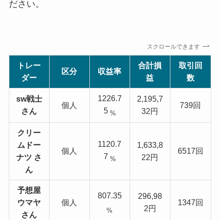
ださい。
スクロールできます
トレー
合計損
取引回
区分
収益率
ダー
益
数
1226.7
sw戦士
2,195,7
個人
739回
5
さん
32円
%
クリー
1120.7
ムドー
1,633,8
個人
6517回
7
ナツ さ
22円
%
ん
予想屋
807.35
296,98
ウマヤ
個人
1347回
2円
%
さん