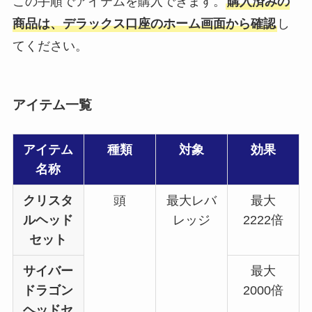
この手順でアイテムを購入できます。
購入済みの
商品は、デラックス口座のホーム画面から確認
し
てください。
アイテム一覧
アイテム
種類
対象
効果
名称
クリスタ
頭
最大レバ
最大
ルヘッド
レッジ
2222倍
セット
サイバー
最大
ドラゴン
2000倍
ヘッドセ