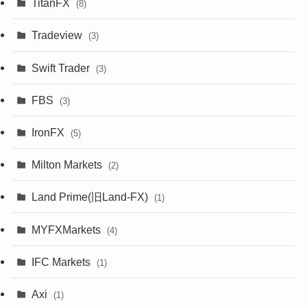
TitanFX
(8)
Tradeview
(3)
Swift Trader
(3)
FBS
(3)
IronFX
(5)
Milton Markets
(2)
Land Prime(旧Land-FX)
(1)
MYFXMarkets
(4)
IFC Markets
(1)
Axi
(1)