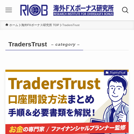
ホーム
海外FXボーナス研究所 TOP
TradersTrust
TradersTrust
– category –
TradersTrust