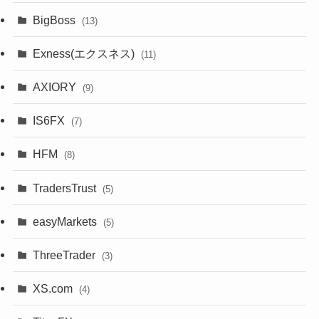
BigBoss
(13)
Exness(エクスネス)
(11)
AXIORY
(9)
IS6FX
(7)
HFM
(8)
TradersTrust
(5)
easyMarkets
(5)
ThreeTrader
(3)
XS.com
(4)