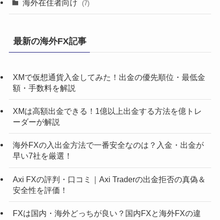
海外在住者向け
(7)
最新の海外FX記事
XMで仮想通貨入金してみた！出金の優先順位・最低金
額・手数料を解説
XMは高額出金できる！1億以上出金する方法を億トレ
ーダーが解説
海外FXの入出金方法で一番安全なのは？入金・出金が
早い7社を厳選！
Axi FXの評判・口コミ｜Axi Traderの出金拒否の真偽＆
安全性を評価！
FXは国内・海外どっちが良い？国内FXと海外FXの違