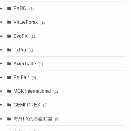
FXDD
(1)
VirtueForex
(1)
SvoFX
(1)
FxPro
(1)
AximTrade
(1)
FX Fair
(4)
MGK International
(1)
GEMFOREX
(2)
海外FXの基礎知識
(9)