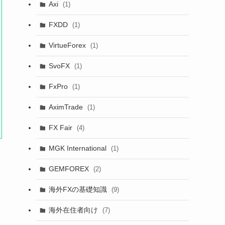
Axi
(1)
FXDD
(1)
VirtueForex
(1)
SvoFX
(1)
FxPro
(1)
AximTrade
(1)
FX Fair
(4)
MGK International
(1)
GEMFOREX
(2)
海外FXの基礎知識
(9)
海外在住者向け
(7)