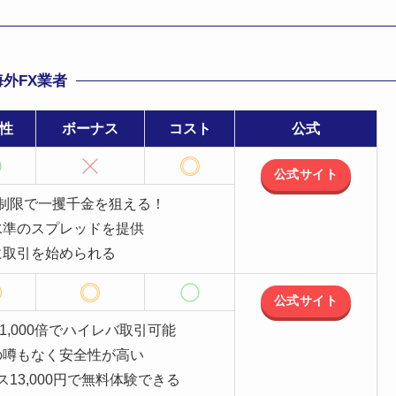
外FX業者
性
ボーナス
コスト
公式
公式サイト
制限で一攫千金を狙える！
水準のスプレッドを提供
に取引を始められる
公式サイト
1,000倍でハイレバ取引可能
の噂もなく安全性が高い
13,000円で無料体験できる