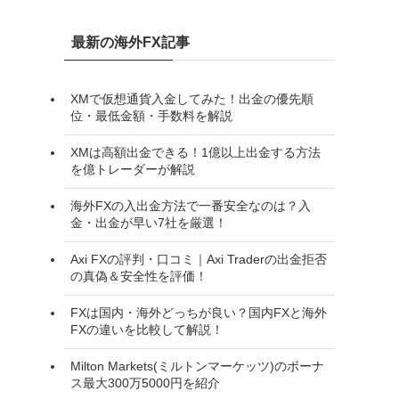
最新の海外FX記事
XMで仮想通貨入金してみた！出金の優先順
位・最低金額・手数料を解説
XMは高額出金できる！1億以上出金する方法
を億トレーダーが解説
海外FXの入出金方法で一番安全なのは？入
金・出金が早い7社を厳選！
Axi FXの評判・口コミ｜Axi Traderの出金拒否
の真偽＆安全性を評価！
FXは国内・海外どっちが良い？国内FXと海外
FXの違いを比較して解説！
Milton Markets(ミルトンマーケッツ)のボーナ
ス最大300万5000円を紹介