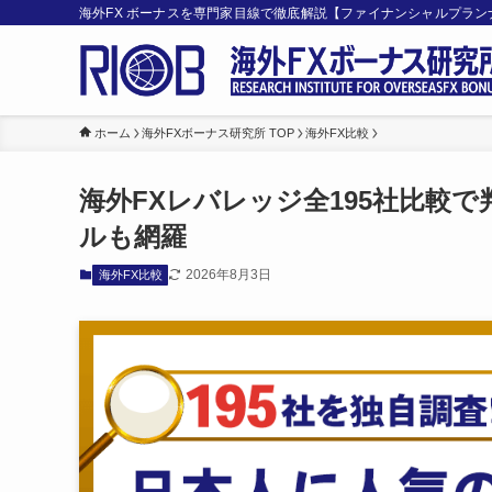
海外FX ボーナスを専門家目線で徹底解説【ファイナンシャルプラ
ホーム
海外FXボーナス研究所 TOP
海外FX比較
海外FXレバレッジ全195社比較
ルも網羅
2026年8月3日
海外FX比較