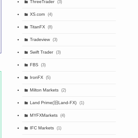
ThreeTrader
(3)
XS.com
(4)
TitanFX
(8)
Tradeview
(3)
Swift Trader
(3)
FBS
(3)
IronFX
(5)
Milton Markets
(2)
Land Prime(旧Land-FX)
(1)
MYFXMarkets
(4)
IFC Markets
(1)