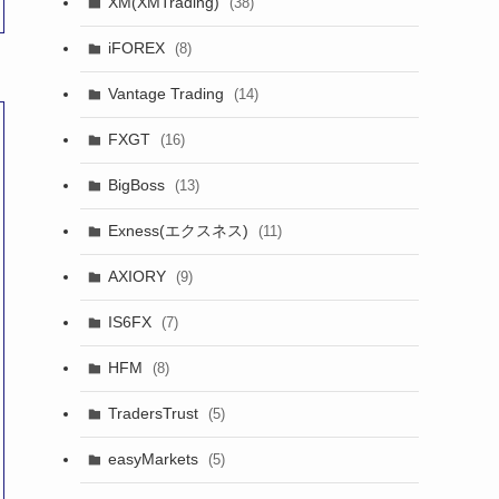
XM(XMTrading)
(38)
iFOREX
(8)
Vantage Trading
(14)
FXGT
(16)
BigBoss
(13)
Exness(エクスネス)
(11)
AXIORY
(9)
IS6FX
(7)
HFM
(8)
TradersTrust
(5)
easyMarkets
(5)