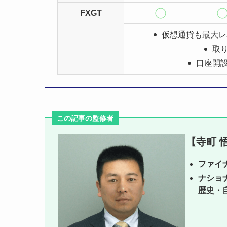
FXGT
仮想通貨も最大レバ
取
口座開
この記事の監修者
【寺町 
ファイ
ナショ
歴史・