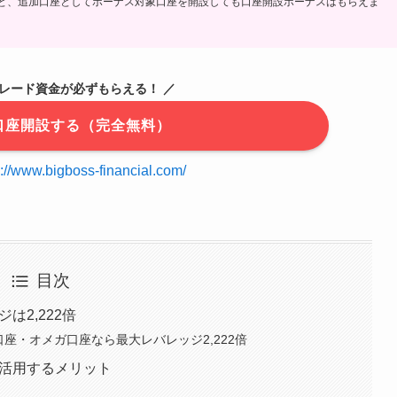
うと、追加口座としてボーナス対象口座を開設しても口座開設ボーナスはもらえま
のトレード資金が必ずもらえる！ ／
sで口座開設する（完全無料）
s://www.bigboss-financial.com/
目次
ジは2,222倍
ス口座・オメガ口座なら最大レバレッジ2,222倍
ジを活用するメリット