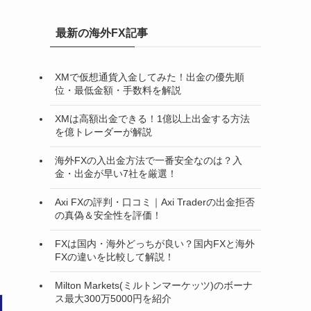
最新の海外FX記事
XMで仮想通貨入金してみた！出金の優先順
位・最低金額・手数料を解説
XMは高額出金できる！1億以上出金する方法
を億トレーダーが解説
海外FXの入出金方法で一番安全なのは？入
金・出金が早い7社を厳選！
Axi FXの評判・口コミ｜Axi Traderの出金拒否
の真偽＆安全性を評価！
FXは国内・海外どっちが良い？国内FXと海外
FXの違いを比較して解説！
Milton Markets(ミルトンマーケッツ)のボーナ
ス最大300万5000円を紹介