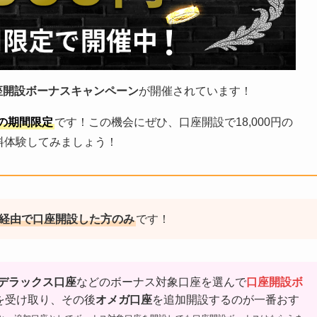
の口座開設ボーナスキャンペーン
が開催されています！
での期間限定
です！この機会にぜひ、口座開設で18,000円の
無料体験してみましょう！
経由で口座開設した方のみ
です！
デラックス口座
などのボーナス対象口座を選んで
口座開設ボ
を受け取り、その後
オメガ口座
を追加開設するのが一番おす