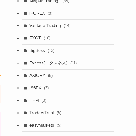
XM(XMTrading)
(38)
iFOREX
(8)
Vantage Trading
(14)
FXGT
(16)
BigBoss
(13)
Exness(エクスネス)
(11)
AXIORY
(9)
IS6FX
(7)
HFM
(8)
TradersTrust
(5)
easyMarkets
(5)