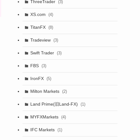
ThreeTrader
(3)
XS.com
(4)
TitanFX
(8)
Tradeview
(3)
Swift Trader
(3)
FBS
(3)
IronFX
(5)
Milton Markets
(2)
Land Prime(旧Land-FX)
(1)
MYFXMarkets
(4)
IFC Markets
(1)