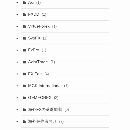
Axi
(1)
FXDD
(1)
VirtueForex
(1)
SvoFX
(1)
FxPro
(1)
AximTrade
(1)
FX Fair
(4)
MGK International
(1)
GEMFOREX
(2)
海外FXの基礎知識
(9)
海外在住者向け
(7)