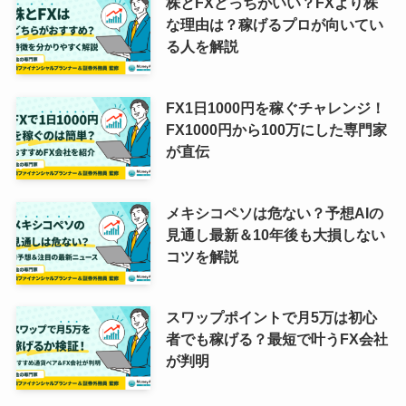
株とFXどっちがいい？FXより株
な理由は？稼げるプロが向いてい
る人を解説
FX1日1000円を稼ぐチャレンジ！
FX1000円から100万にした専門家
が直伝
メキシコペソは危ない？予想AIの
見通し最新＆10年後も大損しない
コツを解説
スワップポイントで月5万は初心
者でも稼げる？最短で叶うFX会社
が判明